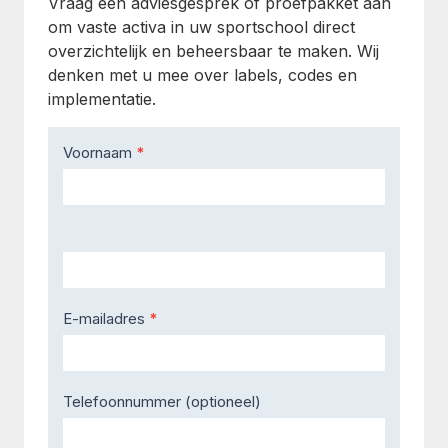
Vraag een adviesgesprek of proefpakket aan
om vaste activa in uw sportschool direct
overzichtelijk en beheersbaar te maken. Wij
denken met u mee over labels, codes en
implementatie.
Contact
Voornaam
*
Us
E-mailadres
*
Telefoonnummer (optioneel)