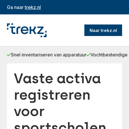
Ga naar
trekz.nl
Naar trekz.nl
Snel inventariseren van apparatuur
Vochtbestendige 
Vaste activa
registreren
voor
sportscholen