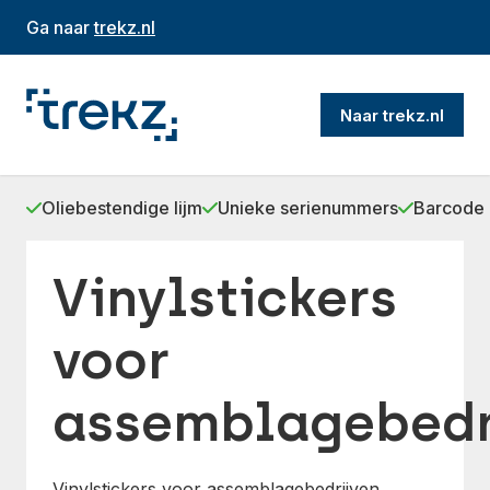
Ga naar
trekz.nl
Naar trekz.nl
Oliebestendige lijm
Unieke serienummers
Barcode 
Vinylstickers
voor
assemblagebedr
Vinylstickers voor assemblagebedrijven