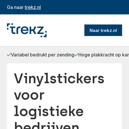
Ga naar
trekz.nl
Naar trekz.nl
Variabel bedrukt per zending
Hoge plakkracht op kar
Vinylstickers
voor
logistieke
bedrijven