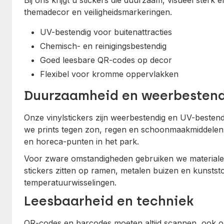
Bij ons krijgt u stickers die duurzaam, visueel sterk 
themadecor en veiligheidsmarkeringen.
UV-bestendig voor buitenattracties
Chemisch- en reinigingsbestendig
Goed leesbare QR-codes op decor
Flexibel voor kromme oppervlakken
Duurzaamheid en weerbesten
Onze vinylstickers zijn weerbestendig en UV-besten
we prints tegen zon, regen en schoonmaakmiddelen. D
en horeca-punten in het park.
Voor zware omstandigheden gebruiken we materialen 
stickers zitten op ramen, metalen buizen en kunsts
temperatuurwisselingen.
Leesbaarheid en techniek
QR-codes en barcodes moeten altijd scannen, ook op 