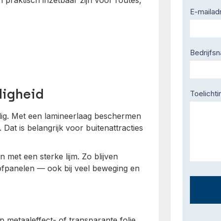
en praktisch inzetbaar zijn voor routes,
E-mailad
Bedrijfs
digheid
Toelichti
dig. Met een lamineerlaag beschermen
at is belangrijk voor buitenattracties
met een sterke lijm. Zo blijven
tofpanelen — ook bij veel beweging en
metaaleffect- of transparante folie.