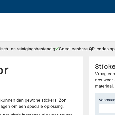
sch- en reinigingsbestendig
Goed leesbare QR-codes op
or
Stick
Vraag een 
ons waar d
materiaal,
Contact
Voorna
nkunnen dan gewone stickers. Zon,
Us
gen om een speciale oplossing.