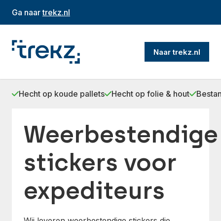
Ga naar
trekz.nl
Naar trekz.nl
Hecht op koude pallets
Hecht op folie & hout
Bestan
Weerbestendige
stickers voor
expediteurs
Wij leveren weerbestendige stickers die