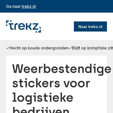
Ga naar
trekz.nl
Naar trekz.nl
Hecht op koude ondergronden
Blijft op krimpfolie zi
Weerbestendige
stickers voor
logistieke
bedrijven