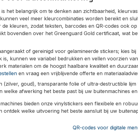
 is het belangrijk om te denken aan zichtbaarheid, kleurvas
kunnen veel meer kleurcombinaties worden bereikt en sluit
der de kleuren, zodat teksten, barcodes en QR-codes ook op
hikt bovendien over het Greenguard Gold certificaat, wat be
aangeraakt of gereinigd voor gelamineerde stickers; kies b
uniek is, kunnen we variabel bedrukken en vellen voorzien v
k materialen om de hoogst haalbare kwaliteit en duurzaamh
estellen
en vraag een vrijblijvende offerte en materiaaladvi
(zilver, goud), transparante folie of ultra-destructible lij
n welke afwerking het beste past bij uw buitenmachines en
machines bieden onze vinylstickers een flexibele en robuu
 ontdek welke uitvoering het beste aansluit bij uw buitena
QR-codes voor digitale men