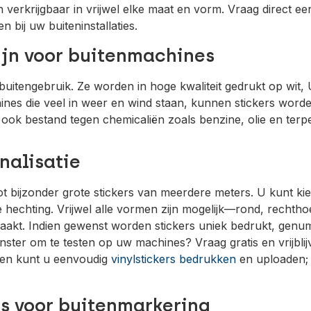
verkrijgbaar in vrijwel elke maat en vorm. Vraag direct ee
 bij uw buiteninstallaties.
ijn voor buitenmachines
 buitengebruik. Ze worden in hoge kwaliteit gedrukt op wit,
nes die veel in weer en wind staan, kunnen stickers word
ook bestand tegen chemicaliën zoals benzine, olie en terpe
nalisatie
tot bijzonder grote stickers van meerdere meters. U kunt ki
 hechting. Vrijwel alle vormen zijn mogelijk—rond, rechth
akt. Indien gewenst worden stickers uniek bedrukt, genu
nster om te testen op uw machines? Vraag gratis en vrijbli
ngen kunt u eenvoudig
vinylstickers bedrukken
en uploaden; 
s voor buitenmarkering