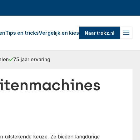
en
Tips en tricks
Vergelijk en kies
Naar trekz.nl
alen
75 jaar ervaring
uitenmachines
n uitstekende keuze. Ze bieden langdurige